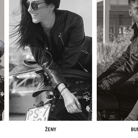
ŽENY
BU